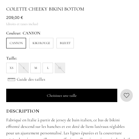
COLETTE CHEEKY BIKINI BOTTOM
Était
209,00 €
(droits et taxes inclus)
Couleur:
CANYON
CANYON
KIKI ROUGE
BLEUET
Taille:
XS
S
M
L
XL
Guide des tailles
Choisissez une taille
DESCRIPTION
Fabriqué en Italie à partir de jersey de bain italien, ce bas de bikini
effronté descend sur les hanches et est doté de liens latéraux réglables
pour un ajustement personnalisé. Les lignes épurées et la couverture