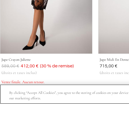
Jupe Crayon Juliette
Jupe Midi En Dentel
Était
589,00 €
Aujourd'hui
412,00 €
(30 % de remise)
Était
715,00 €
(droits et taxes inclus)
(droits et taxes inc
Vente finale. Aucun retour.
By clicking “Accept All Cookies”, you agree to the storing of cookies on your device t
our marketing efforts.
Abonnez-vous pour bénéficier de 15 % de réduction sur votre pre