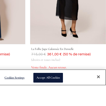
La Follie Jupe Galonnée En Dentelle
emise)
Était
715,00 €
Aujourd'hui
361,00 €
(50 % de remise)
(droits et taxes inclus)
Vente finale. Aucun retour.
Cookies Settings
Accept All Cookies
 dates de sortie des collections et à d'autres offres spéciales.