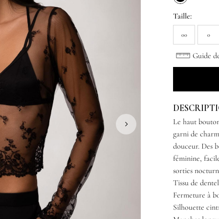
Taille:
00
0
Guide des
DESCRIPT
Le haut bouton
garni de charme
douceur. Des b
féminine, facil
sorties nocturn
Tissu de dente
Fermeture à bo
Silhouette cint