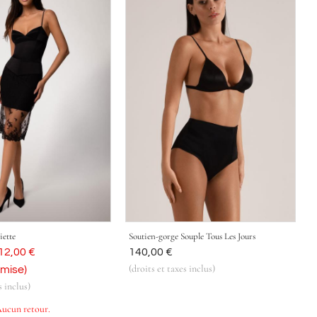
iette
Soutien-gorge Souple Tous Les Jours
ujourd'hui
12,00 €
Était
140,00 €
(droits et taxes inclus)
emise)
s inclus)
Aucun retour.