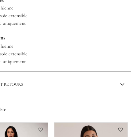
es
chienne
oie extensible
ec uniquement
ins
chienne
oie extensible
ec uniquement
ET RETOURS
mble