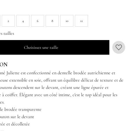
2
4
6
8
10
12
 tailles
Choisissez une taille
ION
né Juliette est confectionné en dentelle brodée autrichienne et
use extensible en soie, offrant un équilibre délicat de texture et de
outons descendent sur le devant, créant une ligne épurée et
e à coiffer. Élégant avec un côté intime, c'est le top idéal pour les
es.
lle brodée transparente
uton sur le devant
rée et décolletée