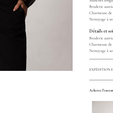
Manches longu
Broderie autri
Charmeuse de s
Nettoyage à s
Détails et so
Broderie autri
Charmeuse de s
Nettoyage à s
EXPÉDITION 
Achetez l'ense