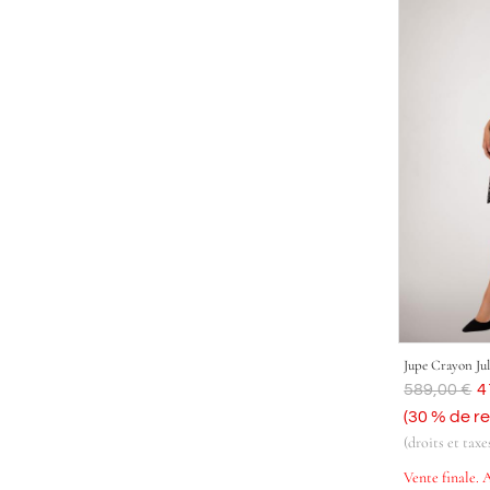
Jupe Crayon Jul
Était
589,00 €
A
4
(30 % de r
(droits et taxe
Vente finale. 