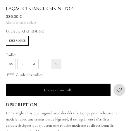
LAÇAGE TRIANGLE BIKINI TOP
Était
336,00 €
(droits et taxes inclus)
Couleur:
KIKI ROUGE
KIKI ROUGE
Taille:
XS
S
M
L
XL
Guide des tailles
Choisissez une taille
DESCRIPTION
Un triangle classique, aiguisé avec des détails. Conçu pour rehausser et
modeler avec une sensation de légèreté, il est agrémenté d'œillets
caractéristiques qui ajoutent une touche moderne et directionnelle.