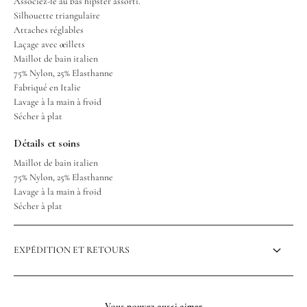
Associez-le au bas hipster assorti.
Silhouette triangulaire
Attaches réglables
Laçage avec œillets
Maillot de bain italien
75% Nylon, 25% Elasthanne
Fabriqué en Italie
Lavage à la main à froid
Sécher à plat
Détails et soins
Maillot de bain italien
75% Nylon, 25% Elasthanne
Lavage à la main à froid
Sécher à plat
EXPÉDITION ET RETOURS
Vous pouvez aussi aimer