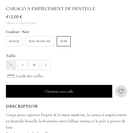
CARACO À EMPIÈCEMENT DE DENTELLE
Était
412,00 €
(droits et taxes inclus)
Couleur:
Noir
ROUGE
BLEU FRANCAIS
NOIR
Taille:
XS
S
M
L
Guide des tailles
Choisissez une taille
DESCRIPTION
Conçu pour capturer l'esprit de la muse moderne, le caraco à empiècement
en dentelle brouille la frontière entre l'allure intime et le prêt-à-porter de
luxe.