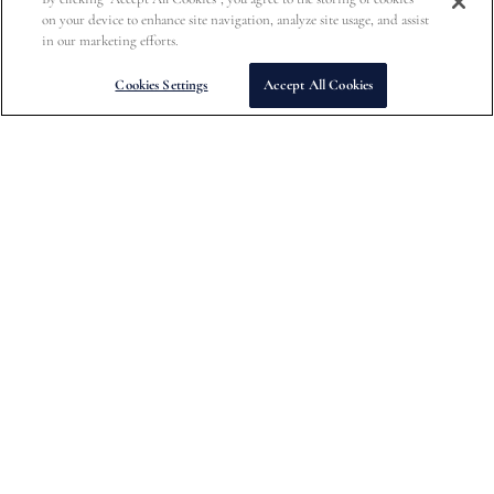
on your device to enhance site navigation, analyze site usage, and assist
(droits et taxes inclus)
(droits et taxes inclus)
in our marketing efforts.
Cookies Settings
Accept All Cookies
Abonnez-vous pour bénéficier de 15 % de réduction sur votre
première commande, d'un accès exclusif aux événements de shopping
VIP, aux dates de sortie des collections et à d'autres offres spéciales.
S'abonner
À Propos De Nous
Informations sur l'entreprise
Politique de confidentialité
Conditions de vente
Conditions d'utilisation