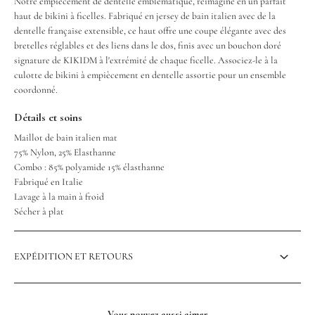
Notre empiècement de dentelle emblématique, réimaginé en un parfait
haut de bikini à ficelles. Fabriqué en jersey de bain italien avec de la
dentelle française extensible, ce haut offre une coupe élégante avec des
bretelles réglables et des liens dans le dos, finis avec un bouchon doré
signature de KIKIDM à l'extrémité de chaque ficelle. Associez-le à la
culotte de bikini à empiècement en dentelle assortie pour un ensemble
coordonné.
Détails et soins
Maillot de bain italien mat
75% Nylon, 25% Elasthanne
Combo : 85% polyamide 15% élasthanne
Fabriqué en Italie
Lavage à la main à froid
Sécher à plat
EXPÉDITION ET RETOURS
Vous pouvez aussi aimer