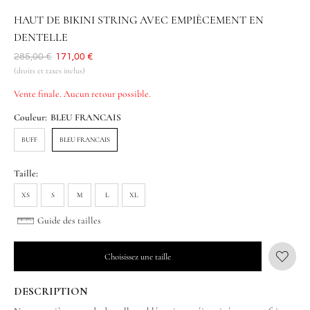
HAUT DE BIKINI STRING AVEC EMPIÈCEMENT EN
DENTELLE
Était
285,00 €
Aujourd'hui
171,00 €
(droits et taxes inclus)
Vente finale. Aucun retour possible.
Couleur:
BLEU FRANCAIS
BUFF
BLEU FRANCAIS
Taille:
XS
S
M
L
XL
Guide des tailles
Choisissez une taille
DESCRIPTION