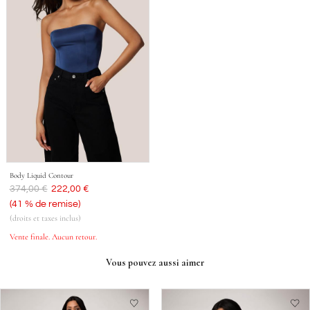
Body Liquid Contour
Était
374,00 €
Aujourd'hui
222,00 €
(41 % de remise)
(droits et taxes inclus)
Vente finale. Aucun retour.
Vous pouvez aussi aimer