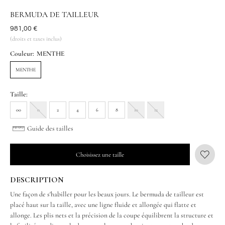
BERMUDA DE TAILLEUR
Était
981,00 €
(droits et taxes inclus)
Couleur:
MENTHE
MENTHE
Taille:
00
0
2
4
6
8
10
12
Guide des tailles
Choisissez une taille
DESCRIPTION
Une façon de s'habiller pour les beaux jours. Le bermuda de tailleur est
placé haut sur la taille, avec une ligne fluide et allongée qui flatte et
allonge. Les plis nets et la précision de la coupe équilibrent la structure et