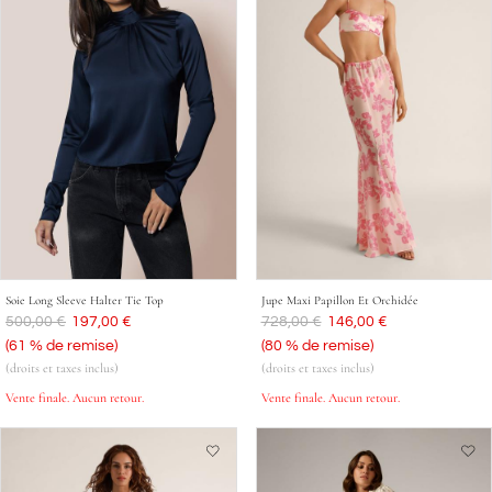
Soie Long Sleeve Halter Tie Top
Jupe Maxi Papillon Et Orchidée
Était
500,00 €
Aujourd'hui
197,00 €
Était
728,00 €
Aujourd'hui
146,00 €
(61 % de remise)
(80 % de remise)
(droits et taxes inclus)
(droits et taxes inclus)
Vente finale. Aucun retour.
Vente finale. Aucun retour.