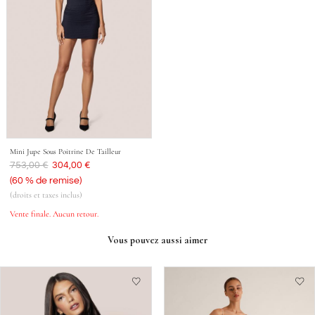
Mini Jupe Sous Poitrine De Tailleur
Était
753,00 €
Aujourd'hui
304,00 €
(60 % de remise)
(droits et taxes inclus)
Vente finale. Aucun retour.
Vous pouvez aussi aimer