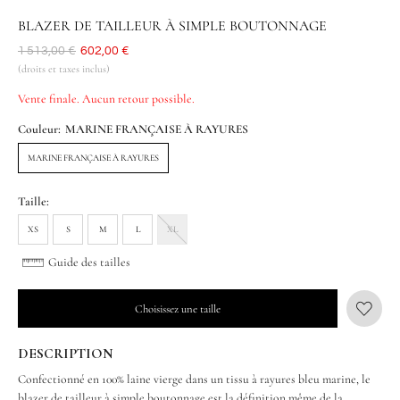
BLAZER DE TAILLEUR À SIMPLE BOUTONNAGE
Était
1 513,00 €
Aujourd'hui
602,00 €
(droits et taxes inclus)
Vente finale. Aucun retour possible.
Couleur:
MARINE FRANÇAISE À RAYURES
MARINE FRANÇAISE À RAYURES
Taille:
XS
S
M
L
XL
Guide des tailles
Choisissez une taille
DESCRIPTION
Confectionné en 100% laine vierge dans un tissu à rayures bleu marine, le
blazer de tailleur à simple boutonnage est la définition même de la